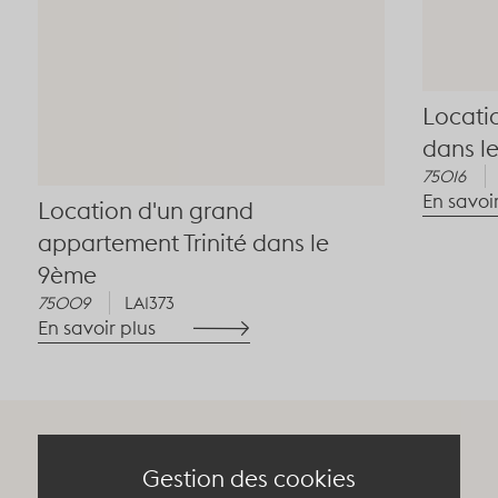
Locatio
dans l
75016
En savoi
Location d'un grand
appartement Trinité dans le
9ème
75009
LA1373
En savoir plus
02
5
Gestion des cookies