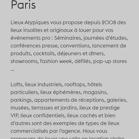
Paris
Cocktail
75002
Dîner
Rechercher
75003
Réunion
75004
Lieux Atypiques vous propose depuis 2008 des
Théâtre
75005
lieux insolites et originaux à louer pour vos
75006
événements pro : Séminaires, journées d’études,
75007
conférences presse, conventions, lancement de
75008
produits, cocktails, déjeuners et dîners,
75009
showrooms, fashion week, défilés, pop-up stores
75010
…
75011
75012
Lofts, lieux industriels, rooftops, hôtels
75013
particuliers, lieux éphémères, magasins,
75014
parkings, appartements de réceptions, galeries,
75015
musées, terrasses et jardins, lieux de prestige
75016
VIP, lieux confidentiels, lieux cachés et bien
75017
75018
d’autres sont des exemples de types de lieux
75019
commercialisés par l’agence. Nous vous
75020
proposons de louer une salle en location sèche,