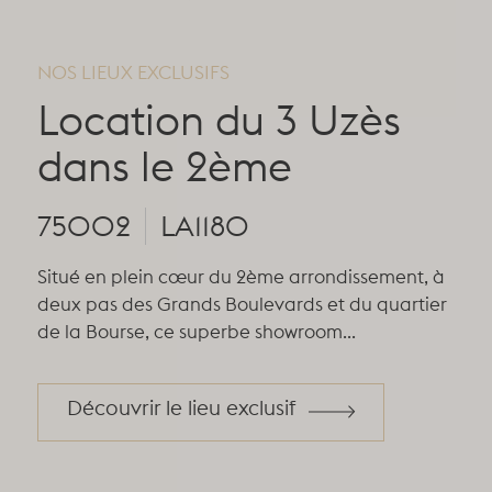
NOS LIEUX EXCLUSIFS
NOS
Location du 3 Uzès
L
dans le 2ème
F
1
75002
LA1180
75
Situé en plein cœur du 2ème arrondissement, à
deux pas des Grands Boulevards et du quartier
et
Anci
de la Bourse, ce superbe showroom...
relle
nich
l’em
Découvrir le lieu exclusif