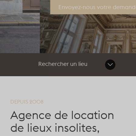
Envoyez-nous votre demande
Rechercher un lieu
DEPUIS 2008
Format / Participants
Aucun
Agence de location
Board
Code postal
de lieux insolites,
Cabaret
41150
Classe
75001