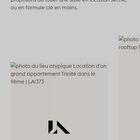
75116
ou en formule clé en mains.
76006
78000
78800
92000
92310
92360
92800
93000
94000