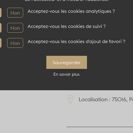
150 pers en cocktail
Acceptez-vous les cookies analytiques ?
Non
95 pers en théâtre
Acceptez-vous les cookies de suivi ?
Non
72 pers en diner
Acceptez-vous les cookies d'ajout de favori ?
30 pers en board
Non
Sauvegarder
En savoir plus
Informations compl
Localisation : 75016, P