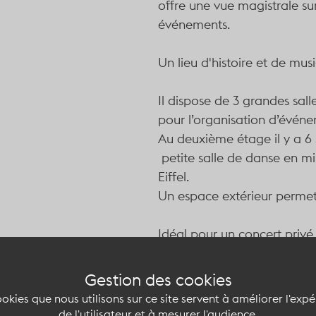
offre une vue magistrale sur
événements.
Un lieu d'histoire et de mu
Il dispose de 3 grandes salle
pour l’organisation d’événe
Au deuxième étage il y a 6 s
petite salle de danse en mir
Eiffel.
Un espace extérieur permet a
Idéal pour un concert privé,
Gestion des cookies
Capacité du lieu at
okies que nous utilisons sur ce site servent à améliorer l'exp
de l'utilisateur et à mesurer l'audience.