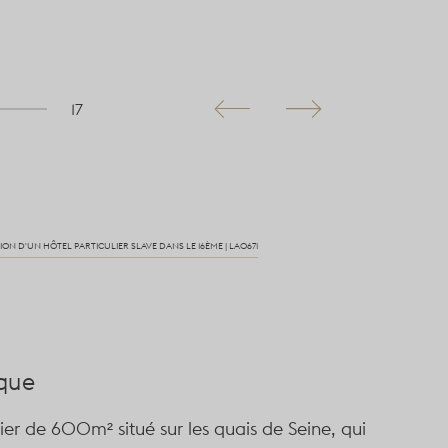
17
ION D'UN HÔTEL PARTICULIER SLAVE DANS LE 16ÈME | LA0671
ique
ier de 600m² situé sur les quais de Seine, qui