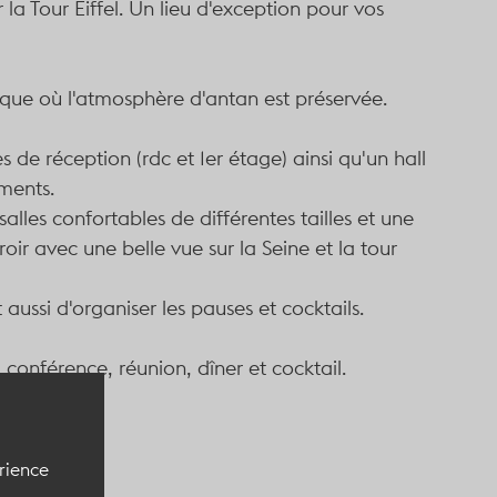
 la Tour Eiffel. Un lieu d'exception pour vos
sique où l'atmosphère d'antan est préservée.
s de réception (rdc et 1er étage) ainsi qu'un hall
ments.
alles confortables de différentes tailles et une
oir avec une belle vue sur la Seine et la tour
ussi d'organiser les pauses et cocktails.
 conférence, réunion, dîner et cocktail.
ypique
érience