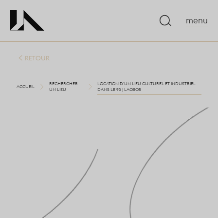
menu
RETOUR
RECHERCHER
LOCATION D'UN LIEU CULTUREL ET INDUSTRIEL
ACCUEIL
UN LIEU
DANS LE 93 | LA0805