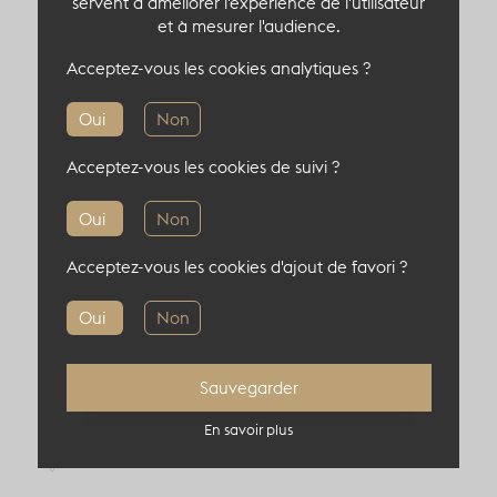
La découverte de ce lieu insolite ayant marqué
servent à améliorer l'expérience de l'utilisateur
et à mesurer l'audience.
l'histoire créera l'événement et émerveillera vos
invités.
Acceptez-vous les cookies analytiques ?
Oui
Non
Acceptez-vous les cookies de suivi ?
Capacité du lieu atypique
Oui
Non
250 pers en cocktail
Acceptez-vous les cookies d'ajout de favori ?
Oui
Non
Sauvegarder
Informations complémentaires
En savoir plus
Localisation : 93000, Montreuil, France