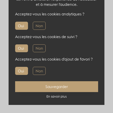
superficie de 100 m².
et à mesurer l'audience.
Un lieu qui accueille tous vos événements dans
Acceptez-vous les cookies analytiques ?
un cadre moderne et industriel.
Oui
Non
Capacité du lieu atypique
Acceptez-vous les cookies de suivi ?
300 pers en cocktail
Oui
Non
200 pers en théâtre
Acceptez-vous les cookies d'ajout de favori ?
Oui
Non
Sauvegarder
Informations complémentaires
En savoir plus
Localisation : 75003, Paris, France