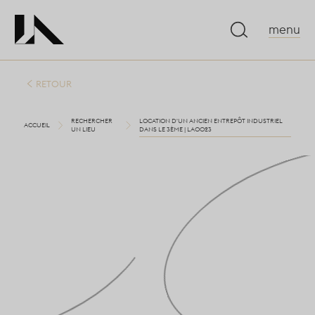
menu
RETOUR
RECHERCHER
LOCATION D'UN ANCIEN ENTREPÔT INDUSTRIEL
ACCUEIL
UN LIEU
DANS LE 3ÈME | LA0023