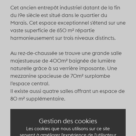
Cet
ancien entrepôt industriel datant de la fin
du 19e siècle est situé dans le quartier du
Marais. Cet espace exceptionnel s'étend sur une
vaste superficie de 650 m² répartie
harmonieusement sur trois niveaux distincts.
Au rez-de-chaussée se trouve u
ne grande salle
majestueuse de 400m² baignée de lumière
naturelle grâce à sa verrière imposante. Une
mezzanine spacieuse de 70m² surplombe
l’espace central.
Il existe aussi quatre salles offrant un espace de
80 m² supplémentaire.
Au sous-sol u
n espace pratique comprenant
Gestion des cookies
une cuisine traiteur bien équipée, une réserve
pour vos besoins logistiques couvrant une
Les cookies que nous utilisons sur ce site
servent à améliorer l'expérience de l'utilisateur