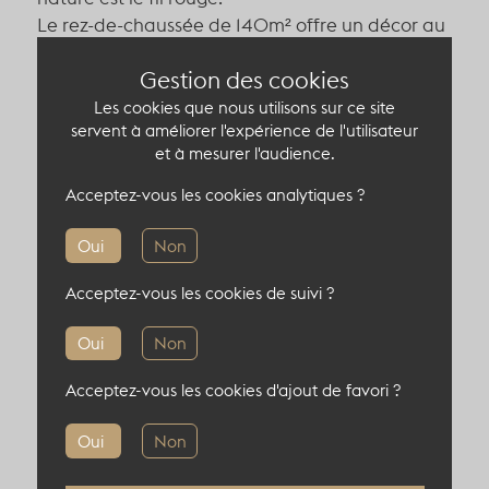
Le rez-de-chaussée de 140m² offre un décor au
milieu des branches, où le vert est prédominant.
Gestion des cookies
Le sous-sol de 60m² est pensé comme les
entrailles de la terre, où la couleur ocre vous
Les cookies que nous utilisons sur ce site
servent à améliorer l'expérience de l'utilisateur
accueille.
et à mesurer l'audience.
Le 1er étage de 40m² est une salle de réunion
qui a la tête dans les nuages, au-dessus de la
Acceptez-vous les cookies analytiques ?
cime de l'arbre.
Oui
Non
Nous avons souhaité crée un écrin à l’identité
Acceptez-vous les cookies de suivi ?
forte, entièrement équipé et modulable pour
accueillir vos événements au sein d’un cadre
Oui
Non
unique et engagé.
Acceptez-vous les cookies d'ajout de favori ?
Capacité du lieu atypique
Oui
Non
120 pers en cocktail