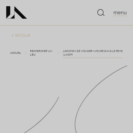
menu
RETOUR
RECHERCHER UN
LOCATION DE WONDER NATURE DANS LE 9ÈME
ACCUEIL
LIEU
| LA1074