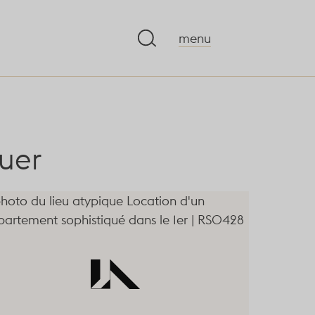
menu
ouer