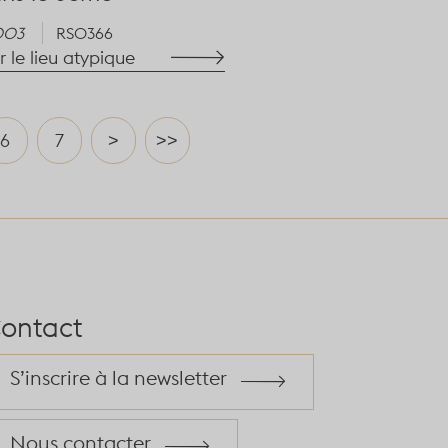
003
RS0366
r le lieu atypique
6
7
>
>>
ontact
S’inscrire à la newsletter
Nous contacter