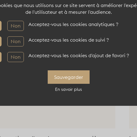
okies que nous utilisons sur ce site servent à améliorer l'exp
Location d'un hôtel particulier
Lo
de l'utilisateur et à mesurer l'audience.
exceptionnel dans le 6ème
sp
Acceptez-vous les cookies analytiques ?
Non
75006
LA0656
75
Voir le lieu atypique
Voi
Acceptez-vous les cookies de suivi ?
Non
Acceptez-vous les cookies d'ajout de favori ?
Non
Sauvegarder
En savoir plus