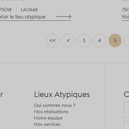
75018
LA0668
75
Voir le lieu atypique
Voi
<<
<
3
4
5
r
Lieux Atypiques
C
Qui sommes-nous ?
Nos réalisations
Notre équipe
Nos services