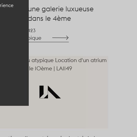
érience
cation d'une galerie luxueuse
eakeasy dans le 4ème
004
RS0423
r le lieu atypique