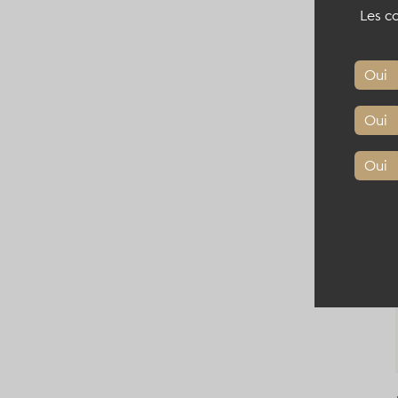
Les co
Oui
Oui
Oui